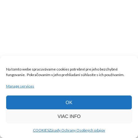
Na tomto webe spracuvávame cookies potrebné pre jeho bezchybné
fungovanie. Pokračovaním v jeho prehliadaní súhlasíte s ich používaním.
Manage services
OK
VIAC INFO
COOKIES
Zásady Ochrany Osobných údajov