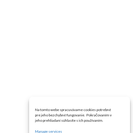
Na tomto webe spracuvávame cookies potrebné
pre jeho bezchybné fungovanie. Pokračovaním v
jeho prehliadaní súhlasíte s ich používaním.
Manage services